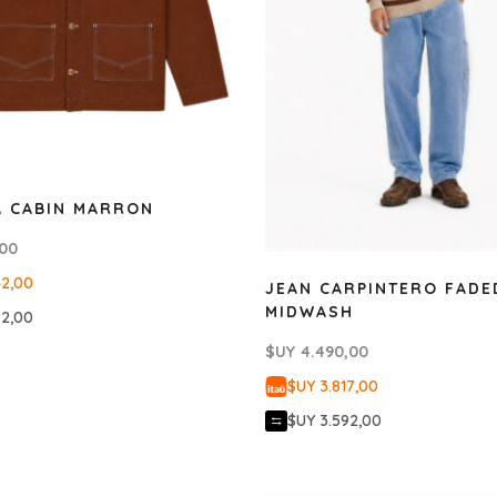
 CABIN MARRON
,00
42,00
JEAN CARPINTERO FADE
MIDWASH
92,00
$UY
4.490,00
$UY 3.817,00
$UY 3.592,00