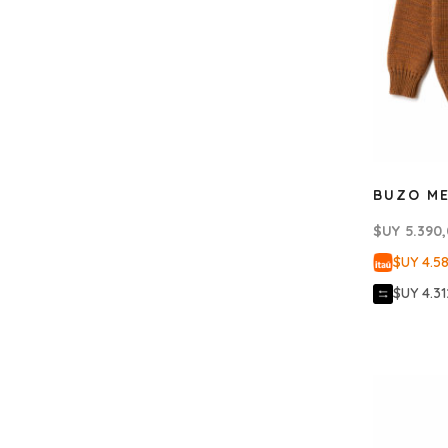
BUZO M
$UY
5.390
$UY 4.5
$UY 4.31