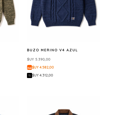
BUZO MERINO V4 AZUL
$UY
5.390,00
$UY 4.582,00
$UY 4.312,00