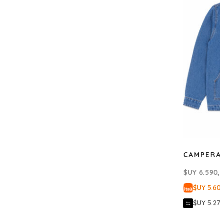
CAMPER
$UY
6.590
$UY 5.6
$UY 5.2