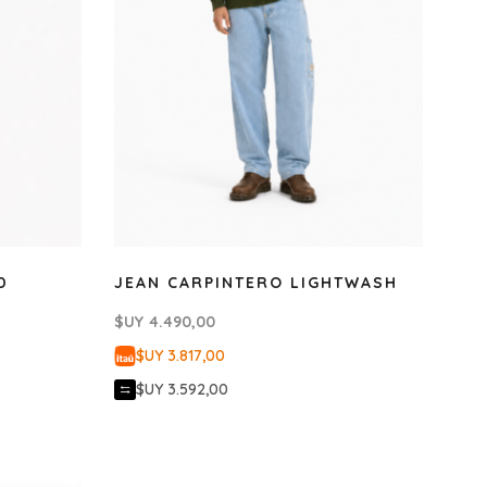
D
JEAN CARPINTERO LIGHTWASH
$UY
4.490,00
$UY 3.817,00
$UY 3.592,00