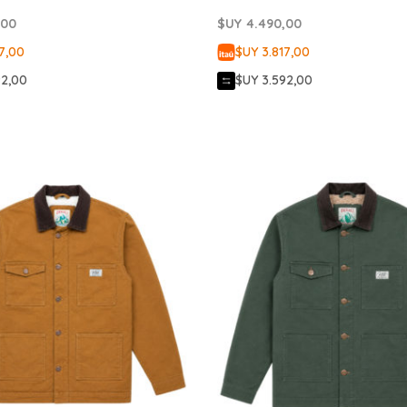
,00
$UY
4.490,00
7,00
$UY 3.817,00
92,00
$UY 3.592,00