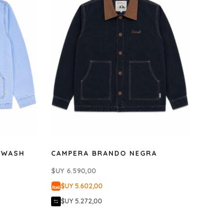
TWASH
CAMPERA BRANDO NEGRA
$UY
6.590,00
$UY 5.602,00
$UY 5.272,00