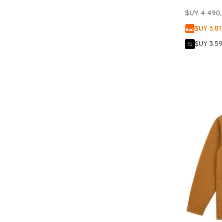
$UY
4.490
$UY 3.81
$UY 3.5