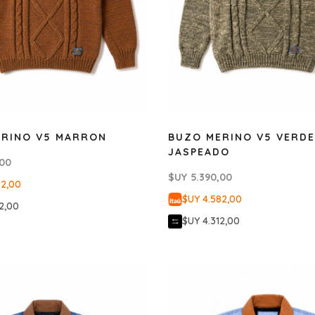
ERINO V5 MARRON
BUZO MERINO V5 VERDE
JASPEADO
,00
$UY
5.390,00
82,00
$UY 4.582,00
2,00
$UY 4.312,00