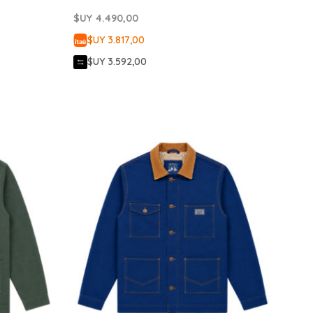
$UY
4.490,00
$UY 3.817,00
$UY 3.592,00