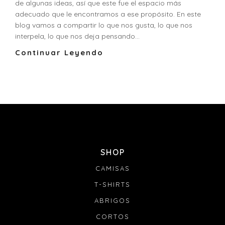
de algunas ideas, así que este fue el espacio más
adecuado que le encontramos a ese propósito. En este
blog vamos a compartir lo que nos gusta, lo que nos
interpela, lo que nos deja pensando...
Continuar Leyendo
SHOP
CAMISAS
T-SHIRTS
ABRIGOS
CORTOS