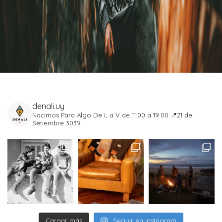
denali.uy
Nacimos Para Algo
De L a V de 11:00 a 19:00
📍21 de
Setiembre 3039
Cargar más
Seguir en Instagram