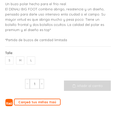
Un buzo polar hecho para el frío real.
El DENALI BIG FOOT combina abrigo, resistencia y un diseño,
pensado para darle uso intensivo enla ciudad o el campo. Su
mayor virtud es que abriga mucho y pesa poco. Tiene un
bolsillo frontal y dos bolsillos ocultos. La calidad del polar es
premium y el diseño es top*
*Partida de buzos de cantidad limitada
Talle:
S
M
L
Añadir al carrito
Canjeá tus millas Itaú