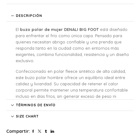
DESCRIPCIÓN
El
buzo polar de mujer DENALI BIG FOOT
está diseñado
para enfrentar el frío como única capa. Pensado para
quienes necesitan abrigo confiable y una prenda que
responda tanto en la ciudad como en entornos más
exigentes, combina funcionalidad, resistencia y un diseño
exclusivo.
Confeccionado en polar fleece sintético de alta calidad,
este buzo polar hombre ofrece un equilibrio ideal entre
calidez y liviandad. Su capacidad de retener el calor
corporal permite mantener una temperatura confortable
incluso en días fríos, sin generar exceso de peso ni
incomodidad. Al mismo tiempo, su tejido suave al tacto
TÉRMINOS DE ENVÍO
mejora la experiencia de uso y lo convierte en una
prenda que vas a querer usar todos los días.
SIZE CHART
Pensado para el uso intensivo, el DENALI BIG FOOT se
Compartir:
destaca por su durabilidad y practicidad. Incorpora un
bolsillo frontal funcional y dos bolsillos laterales ocultos,