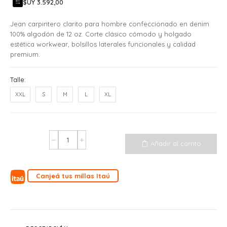
$UY 3.592,00
Jean carpintero clarito para hombre confeccionado en denim
100% algodón de 12 oz. Corte clásico cómodo y holgado
estética workwear, bolsillos laterales funcionales y calidad
premium.
Talle:
XXL
S
M
L
XL
Añadir al carrito
Canjeá tus millas Itaú