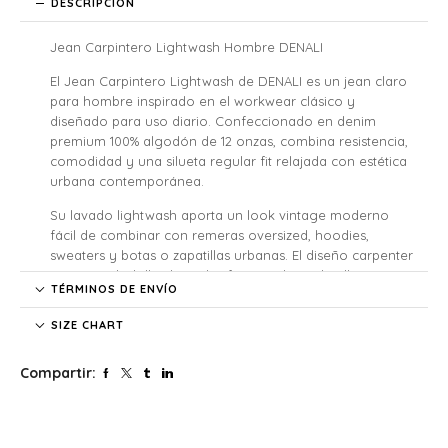
DESCRIPCIÓN
Jean Carpintero Lightwash Hombre DENALI
El Jean Carpintero Lightwash de DENALI es un jean claro
para hombre inspirado en el workwear clásico y
diseñado para uso diario. Confeccionado en denim
premium 100% algodón de 12 onzas, combina resistencia,
comodidad y una silueta regular fit relajada con estética
urbana contemporánea.
Su lavado lightwash aporta un look vintage moderno
fácil de combinar con remeras oversized, hoodies,
sweaters y botas o zapatillas urbanas. El diseño carpenter
incorpora bolsillos laterales funcionales y detalles
TÉRMINOS DE ENVÍO
metálicos color cobre que refuerzan su identidad
utilitaria y streetwear.
SIZE CHART
Características
Compartir:
• Denim premium 100% algodón
• Tela resistente de 12 oz
• Regular fit clásico y cómodo
• Lavado Lightwash