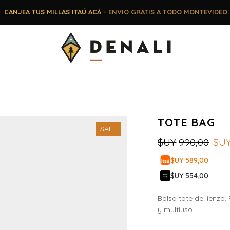
CANJEA TUS MILLAS ITAÚ ACÁ
- ENVIO GRATIS A TODO MONTEVIDEO.
TOTE BAG
SALE
$UY
990,00
$U
$UY 589,00
$UY 554,00
Bolsa tote de lienzo.
y multiuso.