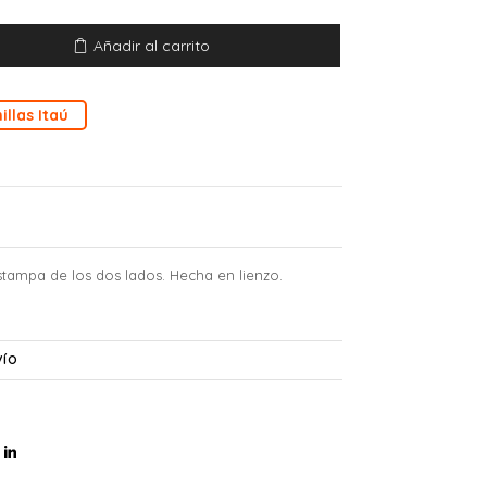
Añadir al carrito
illas Itaú
stampa de los dos lados. Hecha en lienzo.
VÍO