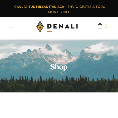
CANJEA TUS MILLAS ITAÚ ACÁ
- ENVIO GRATIS A TODO
MONTEVIDEO.
0