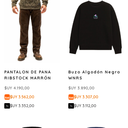
PANTALON DE PANA
Buzo Algodón Negro
RIBSTOCK MARRÓN
WNRS
$UY
4.190,00
$UY
3.890,00
$UY 3.562,00
$UY 3.307,00
$UY 3.352,00
$UY 3.112,00