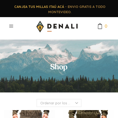
CANJEA TUS MILLAS ITAÚ ACÁ
- ENVIO GRATIS A TODO
MONTEVIDEO.
0