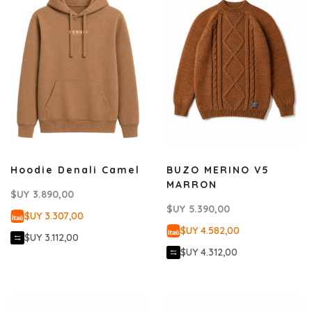
Hoodie Denali Camel
BUZO MERINO V5
MARRON
$UY
3.890,00
$UY
5.390,00
$UY 3.307,00
$UY 4.582,00
$UY 3.112,00
$UY 4.312,00