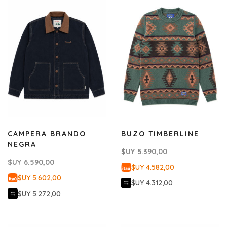
CAMPERA BRANDO
BUZO TIMBERLINE
NEGRA
$UY
5.390,00
$UY
6.590,00
$UY 4.582,00
$UY 5.602,00
$UY 4.312,00
$UY 5.272,00