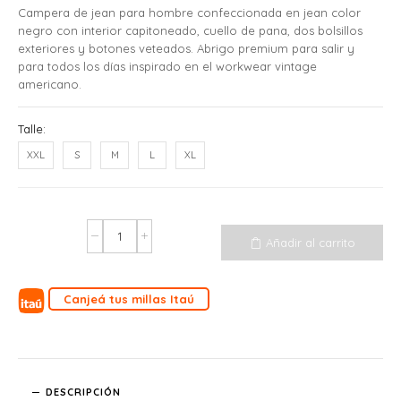
Campera de jean para hombre confeccionada en jean color
negro con interior capitoneado, cuello de pana, dos bolsillos
exteriores y botones veteados. Abrigo premium para salir y
para todos los días inspirado en el workwear vintage
americano.
Talle:
XXL
S
M
L
XL
Añadir al carrito
Canjeá tus millas Itaú
DESCRIPCIÓN