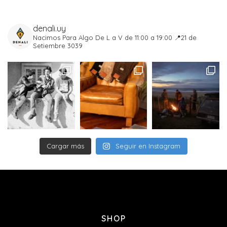
• Cuello de pana
• Botones metálicos color cobre
denali.uy
• 4 bolsillos exteriores
Nacimos Para Algo
De L a V de 11:00 a 19:00
📍21 de
• 1 bolsillo interior
Setiembre 3039
• Inspiración workwear vintage americana
• Ideal para invierno
• Talles del S al XXL
• Edición limitada
Workwear premium pensado para durar
Cargar más
Seguir en Instagram
SHOP