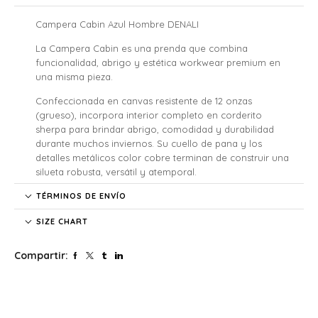
Campera Cabin Azul Hombre DENALI
La Campera Cabin es una prenda que combina
funcionalidad, abrigo y estética workwear premium en
una misma pieza.
Confeccionada en canvas resistente de 12 onzas
(grueso), incorpora interior completo en corderito
sherpa para brindar abrigo, comodidad y durabilidad
durante muchos inviernos. Su cuello de pana y los
detalles metálicos color cobre terminan de construir una
silueta robusta, versátil y atemporal.
Diseñada para acompañarte tanto en el día a día como
TÉRMINOS DE ENVÍO
en ocasiones especiales, esta campera workwear
SIZE CHART
funciona perfecto para salir, viajar, usar diariamente o
enfrentar bajas temperaturas con estilo.
Compartir:
Características
• Exterior en canvas resistente
• Interior completo en corderito sherpa
• Color Royal Blue