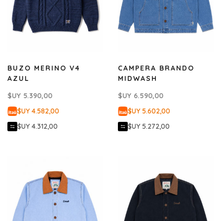
BUZO MERINO V4
CAMPERA BRANDO
AZUL
MIDWASH
$UY
5.390,00
$UY
6.590,00
$UY 4.582,00
$UY 5.602,00
$UY 4.312,00
$UY 5.272,00