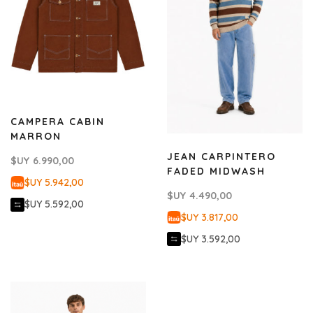
CAMPERA CABIN
MARRON
JEAN CARPINTERO
$UY
6.990,00
FADED MIDWASH
$UY 5.942,00
$UY
4.490,00
$UY 5.592,00
$UY 3.817,00
$UY 3.592,00