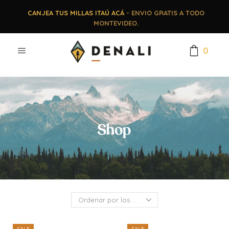
CANJEA TUS MILLAS ITAÚ ACÁ
- ENVIO GRATIS A TODO
MONTEVIDEO.
0