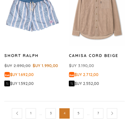
SHORT RALPH
CAMISA CORD BEIGE
$UY
2.890,00
$UY
1.990,00
$UY
3.190,00
$UY 1.692,00
$UY 2.712,00
$UY 1.592,00
$UY 2.552,00
…
…
1
3
4
5
7