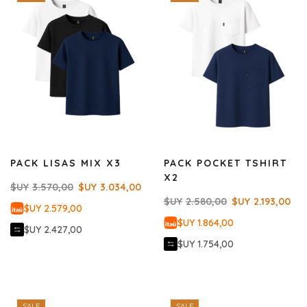
PACK LISAS MIX X3
PACK POCKET TSHIRT
X2
$UY
3.570,00
$UY
3.034,00
$UY
2.580,00
$UY
2.193,00
$UY 2.579,00
$UY 1.864,00
$UY 2.427,00
$UY 1.754,00
SALE
SALE