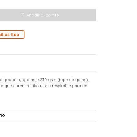
Añadir al carrito
illas Itaú
% algodón y gramaje 230 gsm (tope de gama).
a que duren infinito y tela respirable para no
VÍO