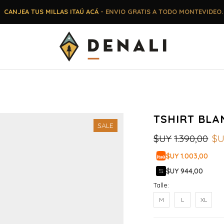
CANJEA TUS MILLAS ITAÚ ACÁ
- ENVIO GRATIS A TODO MONTEVIDEO.
TSHIRT BLA
SALE
$UY
1.390,00
$
$UY 1.003,00
$UY 944,00
Talle:
M
L
XL