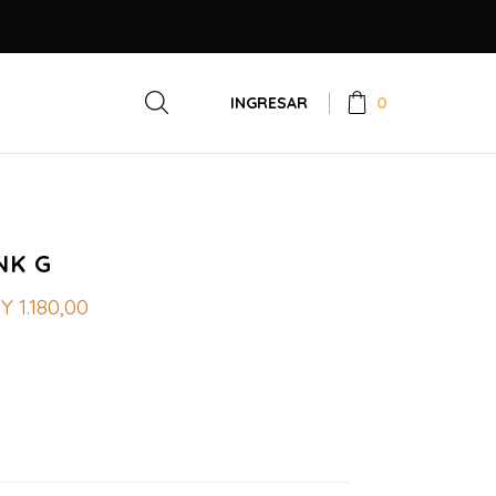
0
INGRESAR
NK G
UY
1.180,00