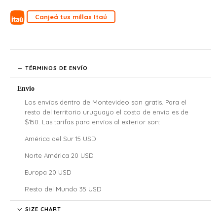
Canjeá tus millas Itaú
TÉRMINOS DE ENVÍO
Envio
Los envíos dentro de Montevideo son gratis. Para el
resto del territorio uruguayo el costo de envío es de
$150. Las tarifas para envíos al exterior son:
América del Sur 15 USD
Norte América 20 USD
Europa 20 USD
Resto del Mundo 35 USD
Denali no se hace responsable por las regulaciones
SIZE CHART
legales, los costos de aduana y tarifas de importación de