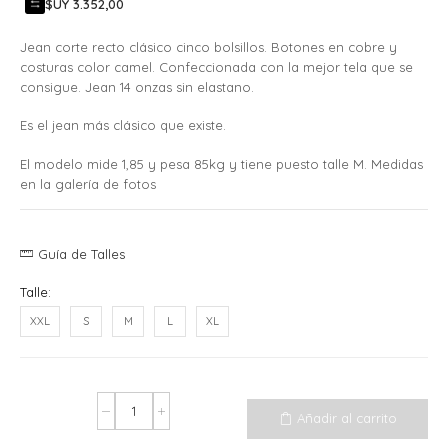
$UY 3.352,00
Jean corte recto clásico cinco bolsillos. Botones en cobre y
costuras color camel. Confeccionada con la mejor tela que se
consigue. Jean 14 onzas sin elastano.
Es el jean más clásico que existe.
El modelo mide 1,85 y pesa 85kg y tiene puesto talle M. Medidas
en la galería de fotos
Guía de Talles
Talle:
XXL
S
M
L
XL
Añadir al carrito