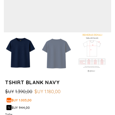
TSHIRT BLANK NAVY
$UY
1.390,00
$UY
1.180,00
$UY 1.003,00
$UY 944,00
Talle: