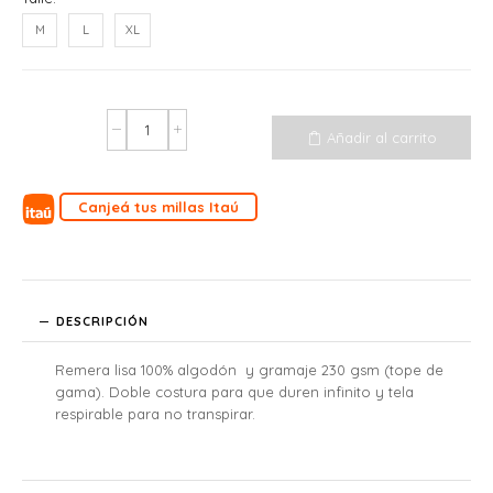
M
L
XL
Añadir al carrito
Canjeá tus millas Itaú
DESCRIPCIÓN
Remera lisa 100% algodón y gramaje 230 gsm (tope de
gama). Doble costura para que duren infinito y tela
respirable para no transpirar.