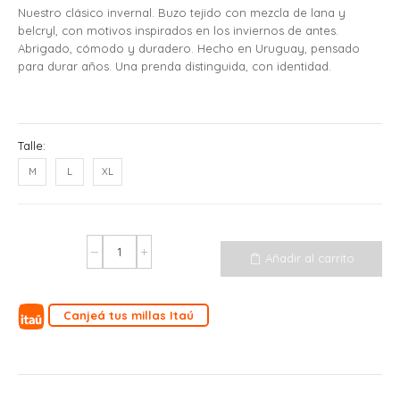
Nuestro clásico invernal. Buzo tejido con mezcla de lana y
belcryl, con motivos inspirados en los inviernos de antes.
Abrigado, cómodo y duradero. Hecho en Uruguay, pensado
para durar años. Una prenda distinguida, con identidad.
Talle:
M
L
XL
Añadir al carrito
Canjeá tus millas Itaú