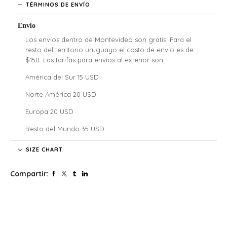
TÉRMINOS DE ENVÍO
Envio
Los envíos dentro de Montevideo son gratis. Para el
resto del territorio uruguayo el costo de envío es de
$150. Las tarifas para envíos al exterior son:
América del Sur 15 USD
Norte América 20 USD
Europa 20 USD
Resto del Mundo 35 USD
Denali no se hace responsable por las regulaciones
SIZE CHART
legales, los costos de aduana y tarifas de importación de
cada país, nuestros clientes internacionales son
Compartir:
responsables por los costos y atrasos que estos puedan
generar.
El tiempo de envío comenzará a partir de la acreditación
del pago.
Si confirmaste tu pedido fuera de este horario será
procesado al siguiente día hábil. Lo mismo para aquellos