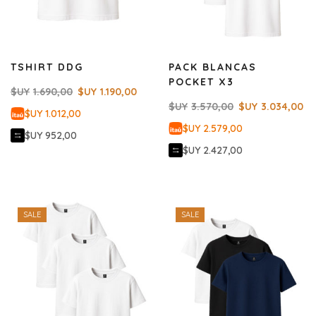
TSHIRT DDG
PACK BLANCAS
POCKET X3
$UY
1.690,00
$UY
1.190,00
$UY
3.570,00
$UY
3.034,00
$UY 1.012,00
$UY 2.579,00
$UY 952,00
$UY 2.427,00
SALE
SALE