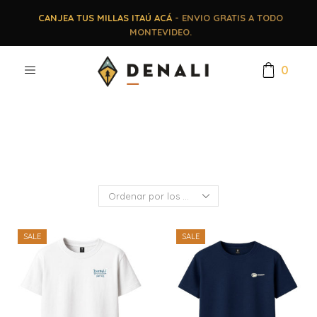
CANJEA TUS MILLAS ITAÚ ACÁ
- ENVIO GRATIS A TODO
MONTEVIDEO.
0
SALE
SALE