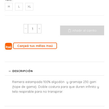
M
L
XL
Añadir al carrito
Canjeá tus millas Itaú
DESCRIPCIÓN
Remera estampada 100% algodón y gramaje 230 gsm
(tope de gama). Doble costura para que duren infinito y
tela respirable para no transpirar.