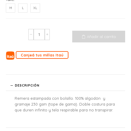
M
L
XL
Añadir al carrito
Canjeá tus millas Itaú
DESCRIPCIÓN
Remera estampada con bolsillo. 100% algodón y
gramaje 230 gsm (tope de gama). Doble costura para
que duren infinito y tela respirable para no transpirar.