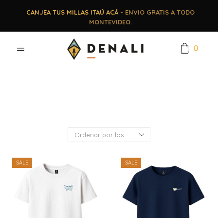
CANJEA TUS MILLAS ITAÚ ACÁ
- ENVIO GRATIS A TODO
MONTEVIDEO.
0
SALE
SALE