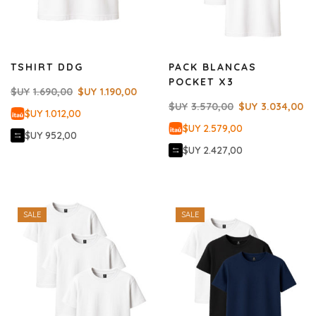
TSHIRT DDG
PACK BLANCAS
POCKET X3
$UY
1.690,00
$UY
1.190,00
$UY
3.570,00
$UY
3.034,00
$UY 1.012,00
$UY 2.579,00
$UY 952,00
$UY 2.427,00
SALE
SALE