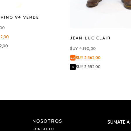
RINO V4 VERDE
,00
82,00
JEAN-LUC CLAIR
2,00
$UY
4.190,00
$UY 3.562,00
$UY 3.352,00
NOSOTROS
SUMATE A
CONTACTO