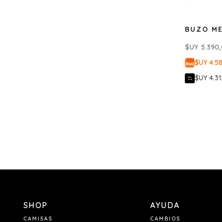
BUZO ME
$UY
5.390
$UY 4.5
$UY 4.31
SHOP
AYUDA
CAMISAS
CAMBIOS