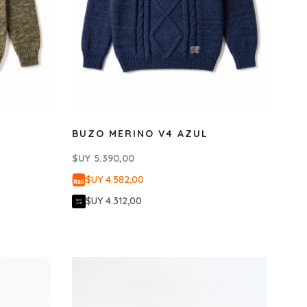
BUZO MERINO V4 AZUL
$UY
5.390,00
$UY 4.582,00
$UY 4.312,00