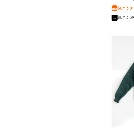
$UY 3.81
$UY 3.5