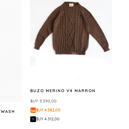
BUZO MERINO V4 MARRON
$UY
5.390,00
$UY 4.582,00
TWASH
$UY 4.312,00