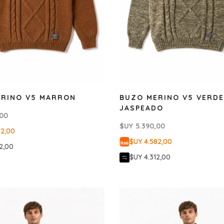
ERINO V5 MARRON
BUZO MERINO V5 VERDE
JASPEADO
,00
$UY
5.390,00
82,00
$UY 4.582,00
2,00
$UY 4.312,00