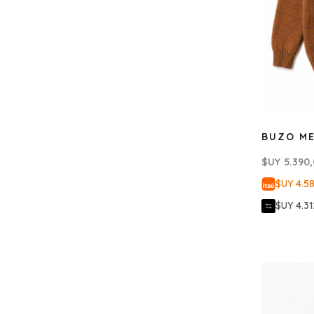
BUZO M
$UY
5.390
$UY 4.5
$UY 4.31