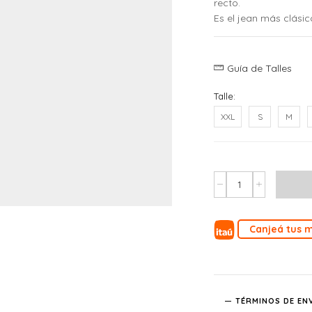
recto.
Es el jean más clásic
Guía de Talles
Talle:
XXL
S
M
Canjeá tus m
TÉRMINOS DE EN