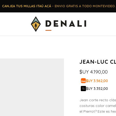
CANJEA TUS MILLAS ITAÚ ACÁ
- ENVIO GRATIS A TODO MONTEVIDEO.
JEAN-LUC C
$UY
4.190,00
$UY 3.562,00
$UY 3.352,00
Jean corte recto clás
costuras color camel
el Pierrot? Este es 