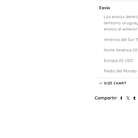
Envio
Los envíos dentro
territorio urugua
envíos al exterior
América del Sur 
Norte América 2
Europa 20 USD
Resto del Mundo
Denali no se hace
SIZE CHART
costos de aduana 
nuestros clientes
Compartir:
costos y atrasos
El tiempo de enví
pago.
Si confirmaste tu
siguiente día háb
sábados, domingo
Tené en cuenta q