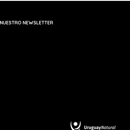
 a info@denali.com.uy con el numero de
ro de guía para que podamos solucionarlo.
 NUESTRO NEWSLETTER