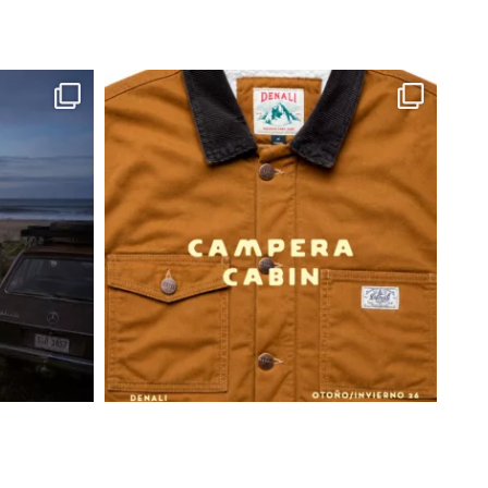
 una vez despachado, el pedido no podrá ser
ción a definir con el courier):
pedidos serán realizados por la empresa DAC
s de 08 a 18 hs. No se entregan pedidos los
s ni feriados.
 ser recibida por cualquier persona mayor de
cuentre en tu domicilio, presentando su
as en tu domicilio para recibir la entrega de tu
ortista dejará una tarjeta de aviso y se
do intento de visita el siguiente día hábil.
r como en el 2do intento no se completa la
te volverá a Joaquín Nuñez 2705 Ap. 601 y se
rante 20 días para que puedas retirarlo. Si no
dido será devuelto a nuestras oficinas y te
ara coordinar una nueva entrega abonando un
nvío. De no realizarse el pago para el nuevo
os 30 días siguientes, la marca se reserva el
r el pedido.
trasa: