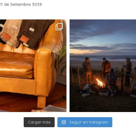
1 de Setiembre 3039
un solo lugar y,
redireccionado.
Entregas (informa
Las entregas de 
de lunes a vierne
sábados, domingo
La entrega puede
18 años que se en
documento.
Si no te encuentr
paquete, el transp
realizará un segun
Si tanto en el 1e
entrega, el paque
mantendrá allí du
es retirado, el pe
contactaremos p
nuevo costo de e
envío dentro de l
Cargar más
Seguir en Instagram
derecho de anula
Si tu pedido se re