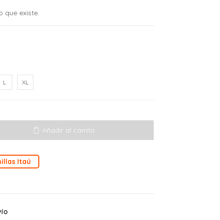
o que existe.
L
XL
Añadir al carrito
illas Itaú
VÍO