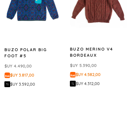
BUZO MERINO V4
BUZO POLAR BIG
BORDEAUX
FOOT #5
$UY
5.390,00
$UY
4.490,00
$UY 4.582,00
$UY 3.817,00
$UY 4.312,00
$UY 3.592,00