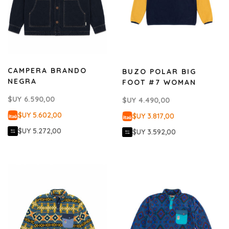
CAMPERA BRANDO
BUZO POLAR BIG
NEGRA
FOOT #7 WOMAN
$UY
6.590,00
$UY
4.490,00
$UY 5.602,00
$UY 3.817,00
$UY 5.272,00
$UY 3.592,00