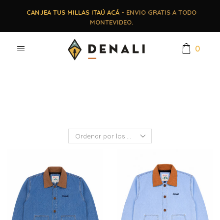
CANJEA TUS MILLAS ITAÚ ACÁ
- ENVIO GRATIS A TODO
MONTEVIDEO.
0