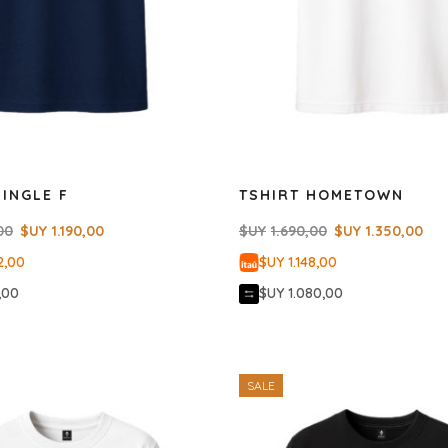
SINGLE F
TSHIRT HOMETOWN
00
$UY
1.190,00
$UY
1.690,00
$UY
1.350,00
2,00
$UY 1.148,00
,00
$UY 1.080,00
SALE