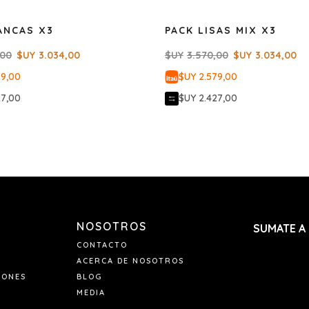
ANCAS X3
PACK LISAS MIX X3
,00
$UY
3.034,00
$UY
3.570,00
$UY
3.034,00
79,00
$UY 2.579,00
27,00
$UY 2.427,00
NOSOTROS
SUMATE A
CONTACTO
ACERCA DE NOSOTROS
IONES
BLOG
MEDIA