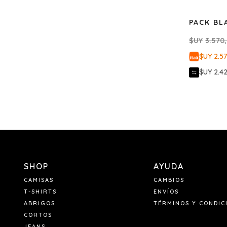
PACK BL
$UY
3.570
$UY 2.5
$UY 2.4
SHOP
AYUDA
CAMISAS
CAMBIOS
T-SHIRTS
ENVÍOS
ABRIGOS
TÉRMINOS Y CONDIC
CORTOS
JEANS