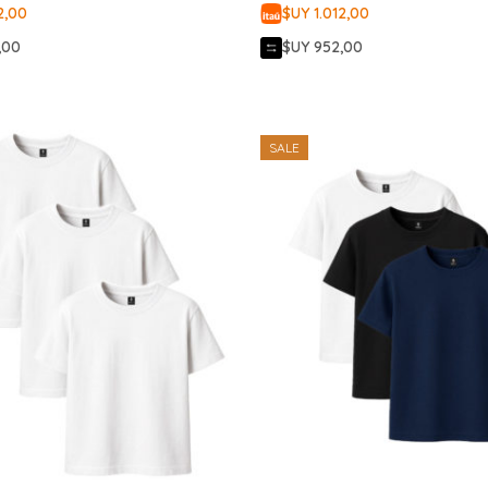
2,00
$UY 1.012,00
,00
$UY 952,00
SALE