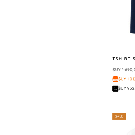
TSHIRT 
$UY
1.690,
$UY 1.01
$UY 952
SALE