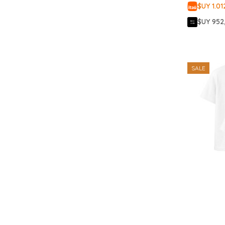
$UY 1.01
$UY 952
SALE