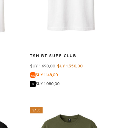
TSHIRT SURF CLUB
$UY
1.690,00
$UY
1.350,00
$UY 1.148,00
$UY 1.080,00
SALE