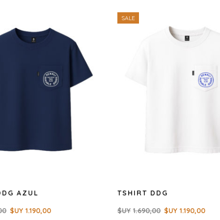
SALE
DDG AZUL
TSHIRT DDG
00
$UY
1.190,00
$UY
1.690,00
$UY
1.190,00