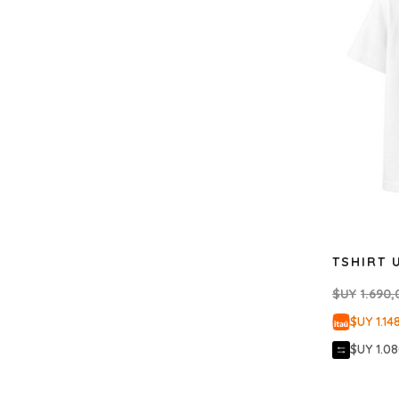
TSHIRT 
$UY
1.690,
$UY 1.14
$UY 1.0