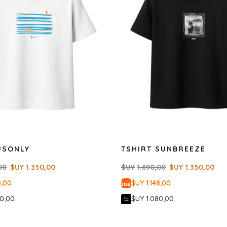
USONLY
TSHIRT SUNBREEZE
00
$UY
1.350,00
$UY
1.690,00
$UY
1.350,00
8,00
$UY 1.148,00
80,00
$UY 1.080,00