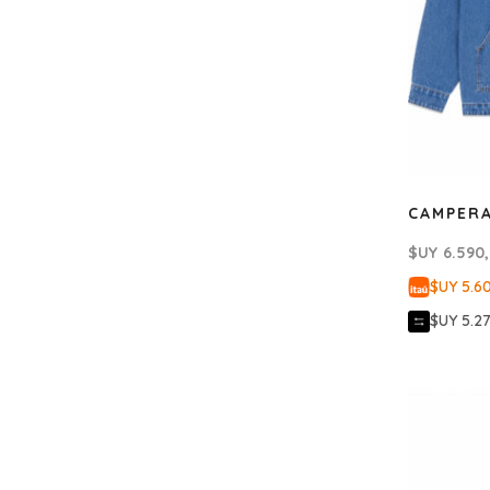
CAMPER
$UY
6.590
$UY 5.6
$UY 5.2