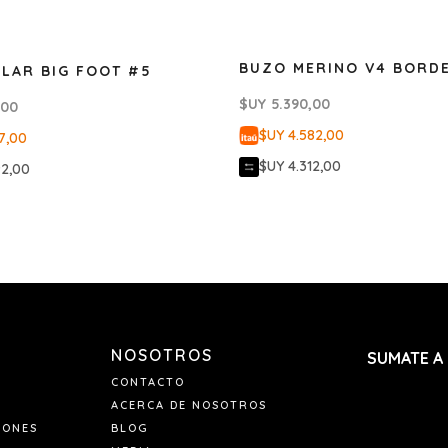
BUZO MERINO V4 BORD
LAR BIG FOOT #5
$UY
5.390,00
,00
$UY 4.582,00
7,00
$UY 4.312,00
92,00
NOSOTROS
SUMATE A
CONTACTO
ACERCA DE NOSOTROS
IONES
BLOG