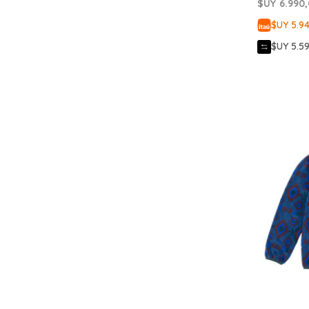
$UY
6.990
$UY 5.9
$UY 5.5