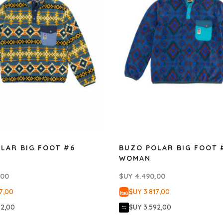
LAR BIG FOOT #6
BUZO POLAR BIG FOOT 
WOMAN
,00
$UY
4.490,00
7,00
$UY 3.817,00
92,00
$UY 3.592,00