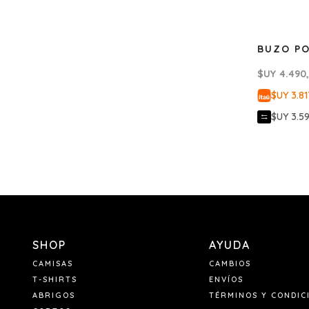
BUZO PO
$UY
4.490
$UY 3.81
$UY 3.5
SHOP
AYUDA
CAMISAS
CAMBIOS
T-SHIRTS
ENVÍOS
ABRIGOS
TÉRMINOS Y CONDIC