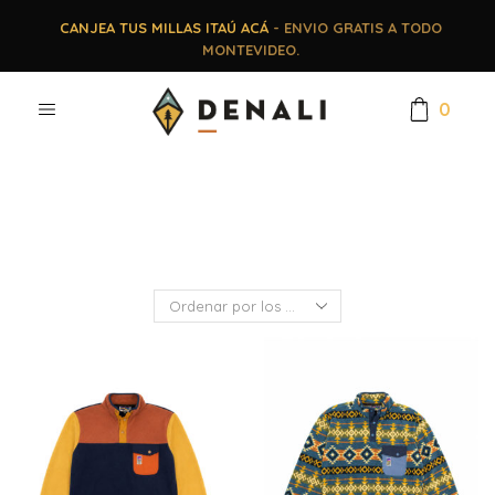
CANJEA TUS MILLAS ITAÚ ACÁ
- ENVIO GRATIS A TODO
MONTEVIDEO.
0