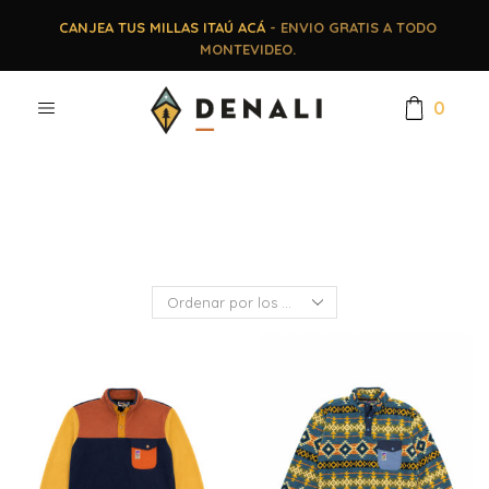
CANJEA TUS MILLAS ITAÚ ACÁ
- ENVIO GRATIS A TODO
MONTEVIDEO.
0