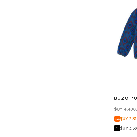
BUZO PO
$UY
4.490
$UY 3.81
$UY 3.5