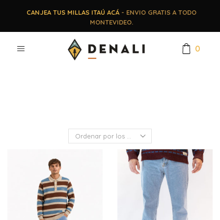
CANJEA TUS MILLAS ITAÚ ACÁ
- ENVIO GRATIS A TODO
MONTEVIDEO.
0