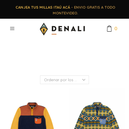
CANJEA TUS MILLAS ITAÚ ACÁ
- ENVIO GRATIS A TODO
MONTEVIDEO.
0