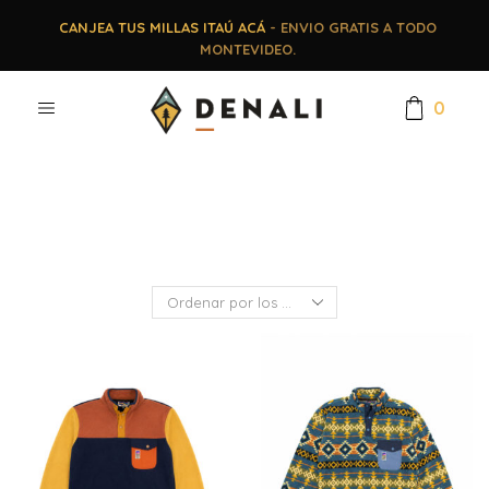
CANJEA TUS MILLAS ITAÚ ACÁ
- ENVIO GRATIS A TODO
MONTEVIDEO.
0