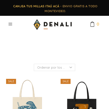
CANJEA TUS MILLAS ITAÚ ACÁ
- ENVIO GRATIS A TODO
MONTEVIDEO.
0
SALE
SALE