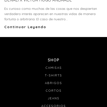
Es curioso como muchas de las cosas que nos despiertan
verdadero interés aparecen en nuestras vidas de manera
fortuita o arbitraria. El caso de nuestro...
Continuar Leyendo
SHOP
CAMISAS
T-SHIRTS
ABRIGOS
CORTOS
JEANS
ACCESORIOS