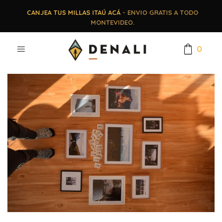
CANJEA TUS MILLAS ITAÚ ACÁ
- ENVIO GRATIS A TODO
MONTEVIDEO.
0