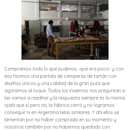
Compramos todo lo que pudimos -que era poco- y con
eso hicimos una partida de camperas de tartán con
diseños únicos y una calidad de la gran puta que
agotamos al toque. Todos los inviernos nos preguntan si
las vamos a reeditar y la respuesta siempre es la misma:
ojalá que sí pero no, la fábrica cerró y no logramos
conseguir ni en Argentina telas similares. Y ahí ellos se
lamentan por no haber comprado en su momento y
nosotros también por no habernos quedado con