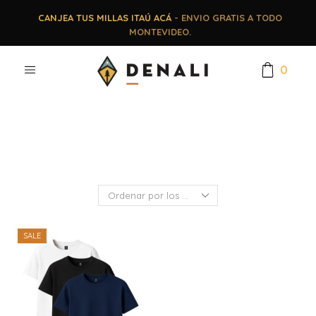
CANJEA TUS MILLAS ITAÚ ACÁ
- ENVIO GRATIS A TODO
MONTEVIDEO.
0
SALE