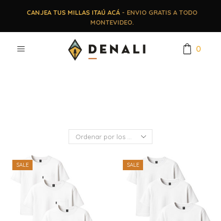
CANJEA TUS MILLAS ITAÚ ACÁ
- ENVIO GRATIS A TODO
MONTEVIDEO.
0
SALE
SALE