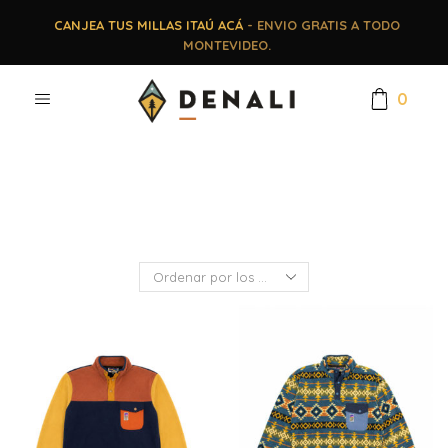
CANJEA TUS MILLAS ITAÚ ACÁ
- ENVIO GRATIS A TODO
MONTEVIDEO.
0