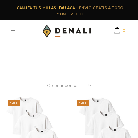
CANJEA TUS MILLAS ITAÚ ACÁ
- ENVIO GRATIS A TODO
MONTEVIDEO.
0
SALE
SALE