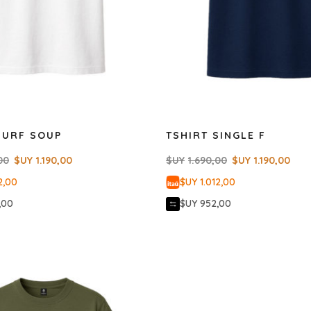
SURF SOUP
TSHIRT SINGLE F
00
$UY
1.190,00
$UY
1.690,00
$UY
1.190,00
2,00
$UY 1.012,00
,00
$UY 952,00