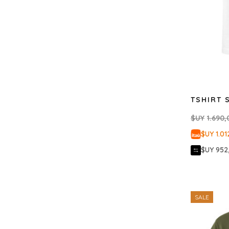
TSHIRT 
$UY
1.690,
$UY 1.01
$UY 952
SALE