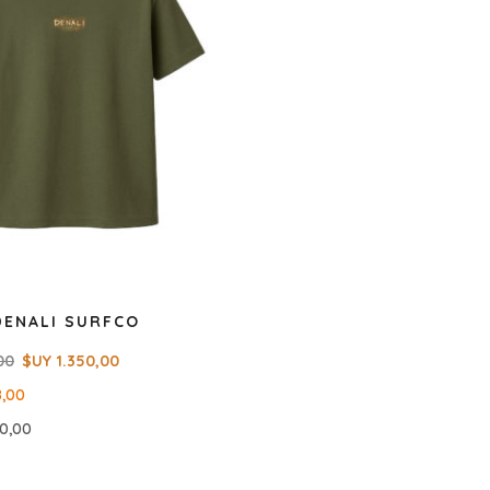
DENALI SURFCO
00
$UY
1.350,00
8,00
80,00