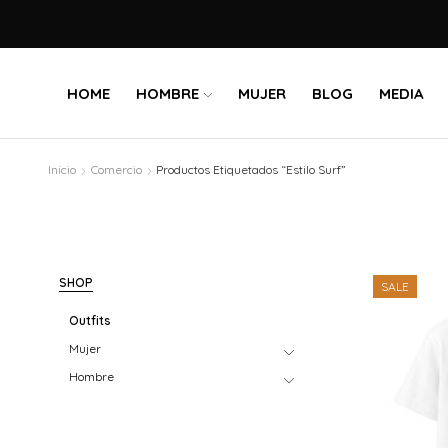
HOME
HOMBRE
MUJER
BLOG
MEDIA
Inicio
Comercio
Productos Etiquetados “Estilo Surf”
SHOP
SALE
Outfits
Mujer
Hombre