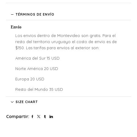
TÉRMINOS DE ENVÍO
Envio
Los envíos dentro de Montevideo son gratis. Para el
resto del territorio uruguayo el costo de envío es de
$150. Las tarifas para envíos al exterior son:
América del Sur 15 USD
Norte América 20 USD
Europa 20 USD
Resto del Mundo 35 USD
Denali no se hace responsable por las regulaciones
SIZE CHART
legales, los costos de aduana y tarifas de importación de
cada país, nuestros clientes internacionales son
Compartir:
responsables por los costos y atrasos que estos puedan
generar.
El tiempo de envío comenzará a partir de la acreditación
del pago.