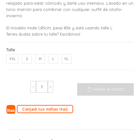
relajado para estár cómodo y darle uso intensivo. Lavado en un
tono marrón para combinar con cualquier outfit de otoño-
invierno.
El modelo mide 1,85cm, pesa 85k y está usando talle L.
Tenés dudas sobre tu talle? Escribinos!
Talle:
XXL
S
M
L
XL
Añadir al carrito
Canjeá tus millas Itaú