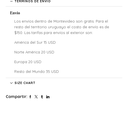
TÉRMINOS DE ENVÍO
Envio
Los envíos dentro de Montevideo son gratis. Para el
resto del territorio uruguayo el costo de envío es de
$150. Las tarifas para envíos al exterior son:
América del Sur 15 USD
Norte América 20 USD
Europa 20 USD
Resto del Mundo 35 USD
Denali no se hace responsable por las regulaciones
SIZE CHART
legales, los costos de aduana y tarifas de importación de
cada país, nuestros clientes internacionales son
Compartir:
responsables por los costos y atrasos que estos puedan
generar.
El tiempo de envío comenzará a partir de la acreditación
del pago.
Si confirmaste tu pedido fuera de este horario será
procesado al siguiente día hábil. Lo mismo para aquellos