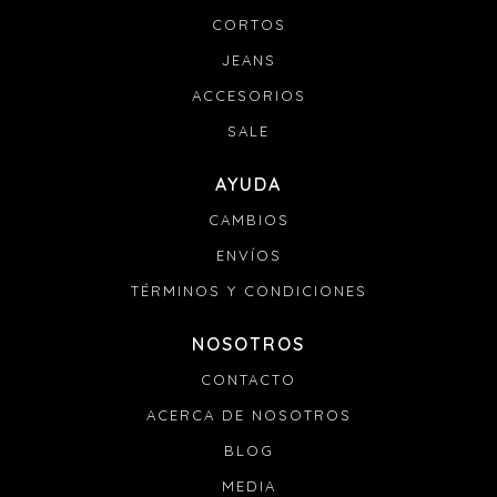
Si tu pedido se retrasa:
CORTOS
Envianos un mail a info@denali.com.uy con el numero
de pedido y el numero de guía para que podamos
JEANS
solucionarlo.
ACCESORIOS
SALE
AYUDA
CAMBIOS
ENVÍOS
TÉRMINOS Y CONDICIONES
NOSOTROS
CONTACTO
ACERCA DE NOSOTROS
BLOG
MEDIA