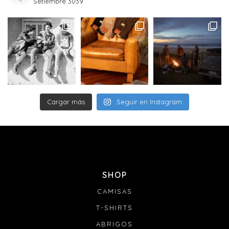
Setiembre 3039
pedido no podrá ser redireccionado.
Entregas (información a definir con el courier):
Las entregas de pedidos serán realizados por la empresa
DAC de lunes a viernes de 08 a 18 hs. No se entregan
pedidos los sábados, domingos ni feriados.
La entrega puede ser recibida por cualquier persona
mayor de 18 años que se encuentre en tu domicilio,
presentando su documento.
Si no te encuentras en tu domicilio para recibir la
Cargar más
Seguir en Instagram
entrega de tu paquete, el transportista dejará una tarjeta
de aviso y se realizará un segundo intento de visita el
siguiente día hábil.
Si tanto en el 1er como en el 2do intento no se completa
la entrega, el paquete volverá a Joaquín Nuñez 2705 Ap.
601 y se mantendrá allí durante 20 días para que puedas
retirarlo. Si no es retirado, el pedido será devuelto a
SHOP
nuestras oficinas y te contactaremos para coordinar una
nueva entrega abonando un nuevo costo de envío. De
CAMISAS
no realizarse el pago para el nuevo envío dentro de los
30 días siguientes, la marca se reserva el derecho de
T-SHIRTS
anular el pedido.
ABRIGOS