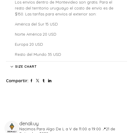
Los envíos dentro de Montevideo son gratis. Para el
resto del territorio uruguayo el costo de envío es de
$150. Las tarifas para envíos al exterior son:
América del Sur 15 USD
Norte América 20 USD
Europa 20 USD
Resto del Mundo 35 USD
Denali no se hace responsable por las regulaciones
SIZE CHART
legales, los costos de aduana y tarifas de importación de
cada país, nuestros clientes internacionales son
Compartir:
responsables por los costos y atrasos que estos puedan
generar.
El tiempo de envío comenzará a partir de la acreditación
del pago.
Si confirmaste tu pedido fuera de este horario será
procesado al siguiente día hábil. Lo mismo para aquellos
que se realicen los sábados, domingos y feriados.
denali.uy
Tené en cuenta que cada pedido solo puede ser
Nacimos Para Algo
De L a V de 11:00 a 19:00
📍21 de
entregado en un solo lugar y, una vez despachado, el