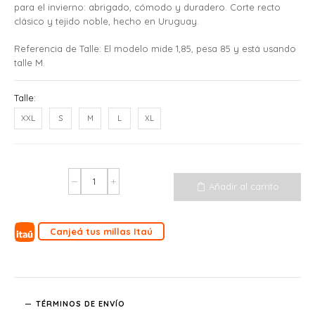
para el invierno: abrigado, cómodo y duradero. Corte recto
clásico y tejido noble, hecho en Uruguay.
Referencia de Talle: El modelo mide 1,85, pesa 85 y está usando
talle M.
Talle:
XXL
S
M
L
XL
Añadir al carrito
Canjeá tus millas Itaú
TÉRMINOS DE ENVÍO