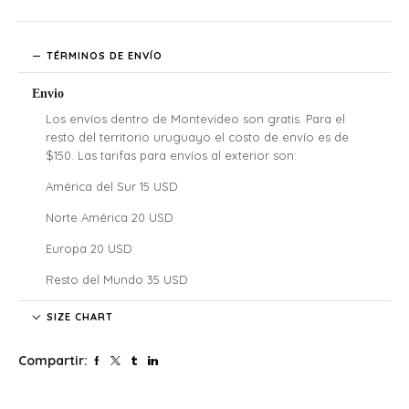
TÉRMINOS DE ENVÍO
Envio
Los envíos dentro de Montevideo son gratis. Para el
resto del territorio uruguayo el costo de envío es de
$150. Las tarifas para envíos al exterior son:
América del Sur 15 USD
Norte América 20 USD
Europa 20 USD
Resto del Mundo 35 USD
Denali no se hace responsable por las regulaciones
SIZE CHART
legales, los costos de aduana y tarifas de importación de
cada país, nuestros clientes internacionales son
Compartir:
responsables por los costos y atrasos que estos puedan
generar.
El tiempo de envío comenzará a partir de la acreditación