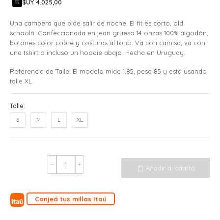
$UY 4.025,00
Una campera que pide salir de noche. El fit es corto, old
schoolñ. Confeccionada en jean grueso 14 onzas 100% algodón,
botones color cobre y costuras al tono. Va con camisa, va con
una tshirt o incluso un hoodie abajo. Hecha en Uruguay.
Referencia de Talle: El modelo mide 1,85, pesa 85 y está usando
talle XL.
Talle:
S
M
L
XL
Añadir al carrito
Canjeá tus millas Itaú