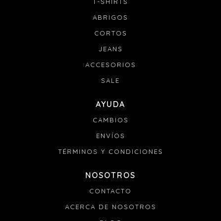
T-SHIRTS
anular el pedido.
ABRIGOS
Si tu pedido se retrasa:
CORTOS
Envianos un mail a info@denali.com.uy con el numero
de pedido y el numero de guía para que podamos
JEANS
solucionarlo.
ACCESORIOS
SALE
AYUDA
CAMBIOS
ENVÍOS
TÉRMINOS Y CONDICIONES
NOSOTROS
CONTACTO
ACERCA DE NOSOTROS