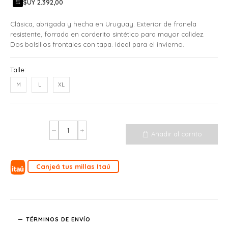
$UY 2.392,00
Clásica, abrigada y hecha en Uruguay. Exterior de franela
resistente, forrada en corderito sintético para mayor calidez.
Dos bolsillos frontales con tapa. Ideal para el invierno.
Talle:
M
L
XL
Añadir al carrito
Canjeá tus millas Itaú
TÉRMINOS DE ENVÍO