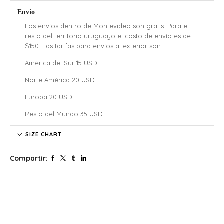
Envio
Los envíos dentro de Montevideo son gratis. Para el
resto del territorio uruguayo el costo de envío es de
$150. Las tarifas para envíos al exterior son:
América del Sur 15 USD
Norte América 20 USD
Europa 20 USD
Resto del Mundo 35 USD
Denali no se hace responsable por las regulaciones
SIZE CHART
legales, los costos de aduana y tarifas de importación de
cada país, nuestros clientes internacionales son
Compartir:
responsables por los costos y atrasos que estos puedan
generar.
El tiempo de envío comenzará a partir de la acreditación
del pago.
Si confirmaste tu pedido fuera de este horario será
procesado al siguiente día hábil. Lo mismo para aquellos
que se realicen los sábados, domingos y feriados.