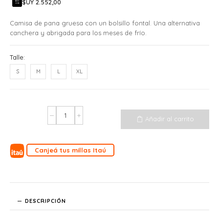
$UY 2.552,00
Camisa de pana gruesa con un bolsillo fontal. Una alternativa
canchera y abrigada para los meses de frío.
Talle:
S
M
L
XL
Añadir al carrito
Canjeá tus millas Itaú
DESCRIPCIÓN