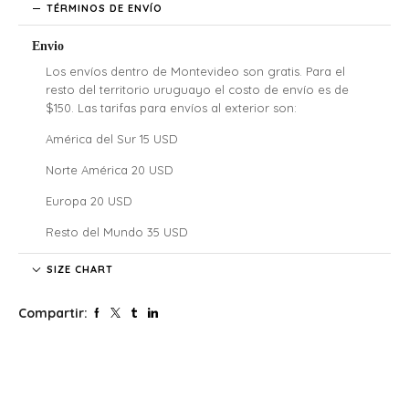
TÉRMINOS DE ENVÍO
Envio
Los envíos dentro de Montevideo son gratis. Para el
resto del territorio uruguayo el costo de envío es de
$150. Las tarifas para envíos al exterior son:
América del Sur 15 USD
Norte América 20 USD
Europa 20 USD
Resto del Mundo 35 USD
Denali no se hace responsable por las regulaciones
SIZE CHART
legales, los costos de aduana y tarifas de importación de
cada país, nuestros clientes internacionales son
Compartir:
responsables por los costos y atrasos que estos puedan
generar.
El tiempo de envío comenzará a partir de la acreditación
del pago.
Si confirmaste tu pedido fuera de este horario será
procesado al siguiente día hábil. Lo mismo para aquellos