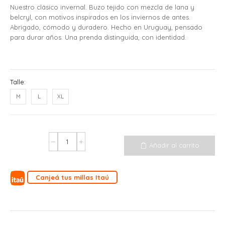
Nuestro clásico invernal. Buzo tejido con mezcla de lana y
belcryl, con motivos inspirados en los inviernos de antes.
Abrigado, cómodo y duradero. Hecho en Uruguay, pensado
para durar años. Una prenda distinguida, con identidad.
Talle:
M
L
XL
Añadir al carrito
Canjeá tus millas Itaú