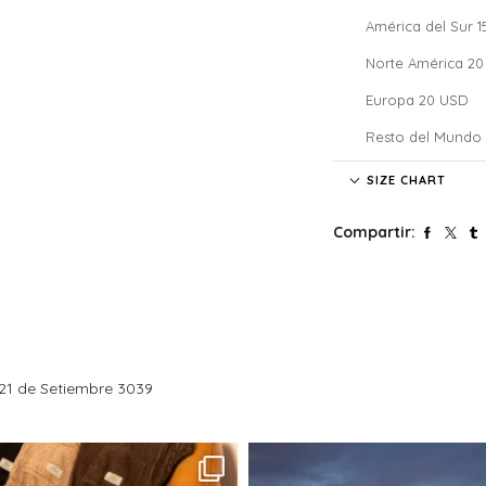
América del Sur 
Norte América 2
Europa 20 USD
Resto del Mundo
Denali no se hace
SIZE CHART
costos de aduana 
nuestros clientes
Compartir:
costos y atrasos
El tiempo de enví
pago.
Si confirmaste tu
siguiente día háb
sábados, domingo
Tené en cuenta q
21 de Setiembre 3039
un solo lugar y,
redireccionado.
Entregas (informa
Las entregas de 