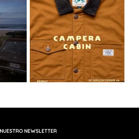
s de 08 a 18 hs. No se entregan pedidos los
s ni feriados.
 ser recibida por cualquier persona mayor de
cuentre en tu domicilio, presentando su
as en tu domicilio para recibir la entrega de tu
ortista dejará una tarjeta de aviso y se
do intento de visita el siguiente día hábil.
r como en el 2do intento no se completa la
te volverá a Joaquín Nuñez 2705 Ap. 601 y se
rante 20 días para que puedas retirarlo. Si no
dido será devuelto a nuestras oficinas y te
ara coordinar una nueva entrega abonando un
nvío. De no realizarse el pago para el nuevo
os 30 días siguientes, la marca se reserva el
r el pedido.
trasa:
 a info@denali.com.uy con el numero de
ro de guía para que podamos solucionarlo.
 NUESTRO NEWSLETTER