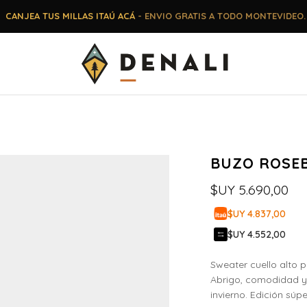
CANJEA TUS MILLAS ITAÚ ACÁ
- ENVIO GRATIS A TODO MONTEVIDEO.
BUZO ROSE
$UY
5.690,00
$UY 4.837,00
$UY 4.552,00
Sweater cuello alto 
Abrigo, comodidad y 
invierno. Edición súpe