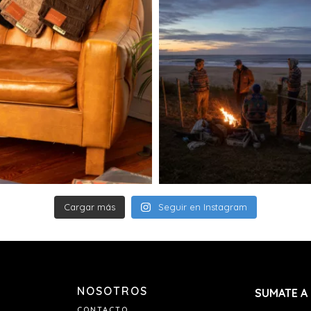
de lunes a vierne
sábados, domingo
La entrega puede
18 años que se en
documento.
Si no te encuentr
paquete, el transp
realizará un segun
Si tanto en el 1e
entrega, el paque
mantendrá allí du
es retirado, el pe
contactaremos p
nuevo costo de e
envío dentro de l
Cargar más
Seguir en Instagram
derecho de anula
Si tu pedido se re
Envianos un mail
pedido y el nume
NOSOTROS
SUMATE A
CONTACTO