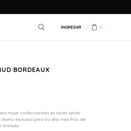
0
INGRESAR
BUD BORDEAUX
para mujer confeccionado en tejido seridó.
diseño exclusivo para los días más fríos del
r limitada.